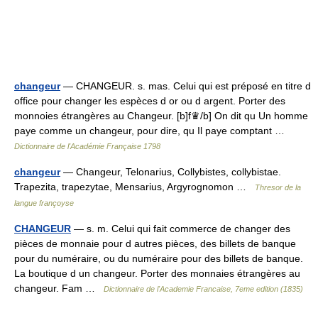
changeur
— CHANGEUR. s. mas. Celui qui est préposé en titre d
office pour changer les espèces d or ou d argent. Porter des
monnoies étrangères au Changeur. [b]f♛/b] On dit qu Un homme
paye comme un changeur, pour dire, qu Il paye comptant …
Dictionnaire de l'Académie Française 1798
changeur
— Changeur, Telonarius, Collybistes, collybistae.
Trapezita, trapezytae, Mensarius, Argyrognomon …
Thresor de la
langue françoyse
CHANGEUR
— s. m. Celui qui fait commerce de changer des
pièces de monnaie pour d autres pièces, des billets de banque
pour du numéraire, ou du numéraire pour des billets de banque.
La boutique d un changeur. Porter des monnaies étrangères au
changeur. Fam …
Dictionnaire de l'Academie Francaise, 7eme edition (1835)