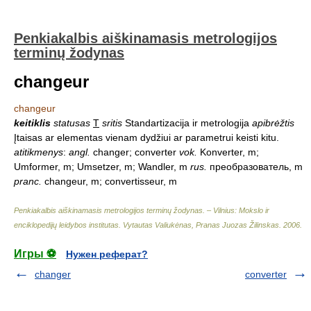
Penkiakalbis aiškinamasis metrologijos
terminų žodynas
changeur
changeur
keitiklis
statusas
T
sritis
Standartizacija ir metrologija
apibrėžtis
Įtaisas ar elementas vienam dydžiui ar parametrui keisti kitu.
atitikmenys
:
angl.
changer; converter
vok.
Konverter, m;
Umformer, m; Umsetzer, m; Wandler, m
rus.
преобразователь, m
pranc.
changeur, m; convertisseur, m
Penkiakalbis aiškinamasis metrologijos terminų žodynas. – Vilnius: Mokslo ir
enciklopedijų leidybos institutas
.
Vytautas Valiukėnas, Pranas Juozas Žilinskas
.
2006
.
Игры ⚽
Нужен реферат?
changer
converter