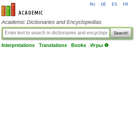
RU
DE
ES
FR
en-academic.com
Academic Dictionaries and Encyclopedias
Search!
Interpretations
Translations
Books
Игры ⚽