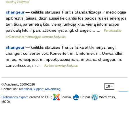
terminų žodynas
changeur
— keitiklis statusas T sritis Standartizacija ir metrologija
apibrėžtis Įtaisas, dažniausiai keičiantis tos pačios rūšies energijos
tam tikrą parametrą kitu, vieną funkciją kita, vieną informacijos
pavidalą kitu ir pan. atitikmenys: angl. changer;… …
Penkiakalbis
aiškinamasis metrologijos terminų žodynas
changeur
— keitiklis statusas T sritis fizika atitikmenys: angl.
changer; converter vok. Konverter, m; Umformer, m; Umwandler,
m rus. конвертер, m; преобразователь, m pranc. changeur, m;
convertisseur, m …
Fizikos terminų žodynas
© Academic, 2000-2026
18+
Contact us:
Technical Support
,
Advertising
Dictionaries export
, created on PHP,
Joomla,
Drupal,
WordPress,
MODx.