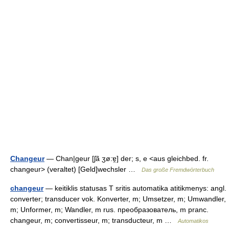
Changeur
— Chan|geur [ʃã ʒø:ɐ̯] der; s, e <aus gleichbed. fr.
changeur> (veraltet) [Geld]wechsler …
Das große Fremdwörterbuch
changeur
— keitiklis statusas T sritis automatika atitikmenys: angl.
converter; transducer vok. Konverter, m; Umsetzer, m; Umwandler,
m; Unformer, m; Wandler, m rus. преобразователь, m pranc.
changeur, m; convertisseur, m; transducteur, m …
Automatikos